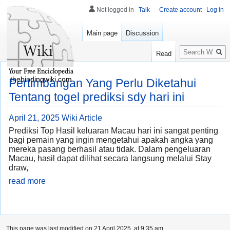
Not logged in
Talk
Create account
Log in
Main page
Discussion
Search
Read
thebindingwiki.com
Pertimbangan Yang Perlu Diketahui
Tentang togel prediksi sdy hari ini
April 21, 2025
Wiki Article
Prediksi Top Hasil keluaran Macau hari ini sangat penting
bagi pemain yang ingin mengetahui apakah angka yang
mereka pasang berhasil atau tidak. Dalam pengeluaran
Macau, hasil dapat dilihat secara langsung melalui Stay
draw,
read more
This page was last modified on 21 April 2025, at 9:35 am.